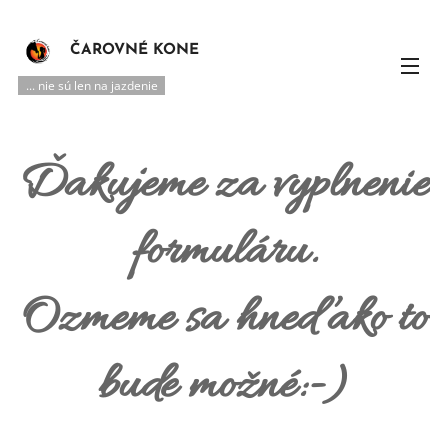
ČAROVNÉ KONE
... nie sú len na jazdenie
Ďakujeme za vyplnenie
formuláru.
Ozmeme sa hneď ako to
bude možné:-)