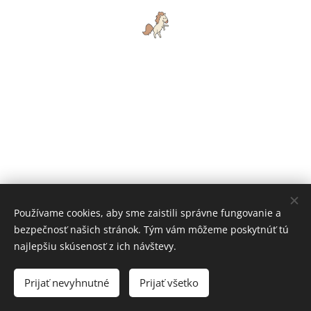
Používame cookies, aby sme zaistili správne fungovanie a
bezpečnosť našich stránok. Tým vám môžeme poskytnúť tú
OZ Čarovné kone
najlepšiu skúsenosť z ich návštevy.
Všetky práva vyhradené 2019
Prijať nevyhnutné
Prijať všetko
Vytvorené službou
Webnode
Cookies