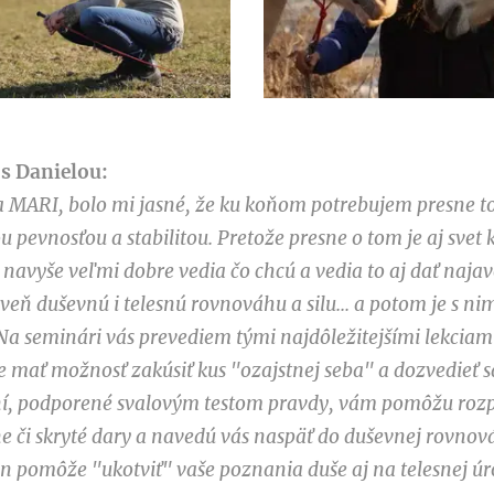
 s Danielou:
ARI, bolo mi jasné, že ku koňom potrebujem presne to
u pevnosťou a stabilitou. Pretože presne o tom je aj sve
é navyše veľmi dobre vedia čo chcú a vedia to aj dať najav
eň duševnú i telesnú rovnováhu a silu... a potom je s nim
Na seminári vás prevediem tými najdôležitejšími lekciami
e mať možnosť zakúsiť kus "ozajstnej seba" a dozvedieť s
í, podporené svalovým testom pravdy, vám pomôžu rozp
e či skryté dary a navedú vás naspäť do duševnej rovnov
 pomôže "ukotviť" vaše poznania duše aj na telesnej úr