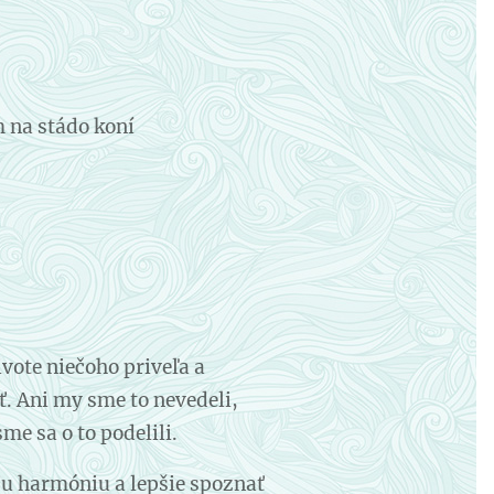
 na stádo koní
vote niečoho priveľa a
. Ani my sme to nevedeli,
sme sa o to podelili.
oju harmóniu a lepšie spoznať