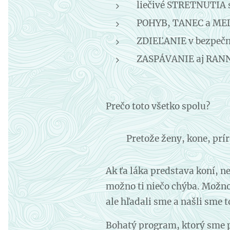
liečivé STRETNUTIA 
POHYB, TANEC a ME
ZDIEĽANIE v bezpečn
ZASPÁVANIE aj RANNÉ
Prečo toto všetko spolu?
Pretože ženy, kone, prí
Ak ťa láka predstava koní, n
možno ti niečo chýba. Možno
ale hľadali sme a našli sme t
Bohatý program, ktorý sme pr