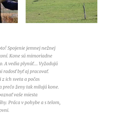
to! Spojenie jemnej nežnej
t koní. Kone sú mimoriadne
o. A vedia plynúť.... Vyžadujú
i radosť byť aj pracovať.
 z ich sveta a počas
a prečo ženy tak milujú kone.
oznať vaše miesta
áhy. Práca v pohybe a s telom,
ovni.