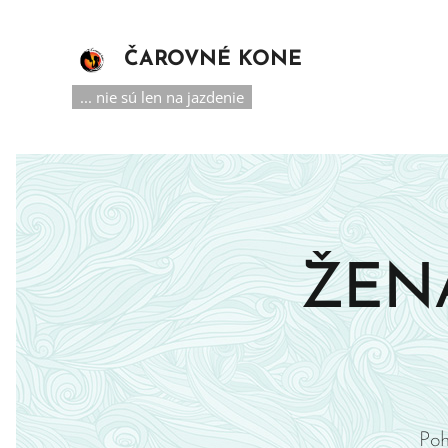
ČAROVNÉ KONE
... nie sú len na jazdenie
ŽENA
Poh