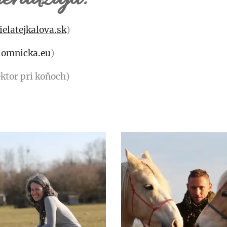
elatejkalova.sk
)
omnicka.eu
)
ektor pri koňoch)