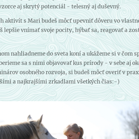
vzorce aj skrytý potenciál - telesný aj duševný.
 aktivít s Mari budeš môcť upevniť dôveru vo vlastné
 lepšie vnímať svoje pocity, hýbať sa, reagovať a zost
nom nahliadneme do sveta koní a ukážeme si v čom sp
erieme sa s nimi objavovať kus prírody - v sebe aj okol
inárov osobného rozvoja, si budeš môcť overiť v praxi
šími a najkrajšími zrkadlami všetkých čias:-)