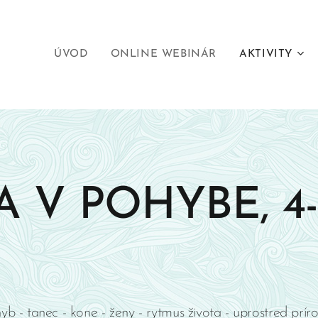
ÚVOD
ONLINE WEBINÁR
AKTIVITY
 V POHYBE, 4-
yb - tanec - kone - ženy - rytmus života - uprostred prír