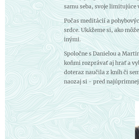
samu seba, svoje limitujúce 
Počas meditácií a pohybových
srdce. Ukážeme si, ako môžeš
inými.
Spoločne s Danielou a Marti
koňmi rozprávať aj hrať a vyb
doteraz naučila z kníh či sem
naozaj si - pred najúprimnej