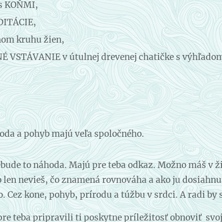
s KOŇMI,
DITÁCIE,
om kruhu žien,
 VSTÁVANIE v útulnej drevenej chatičke s výhľadom
roda a pohyb majú veľa spoločného.
ebude to náhoda. Majú pre teba odkaz. Možno máš v ži
 len nevieš, čo znamená rovnováha a ako ju dosiahnuť
o. Cez kone, pohyb, prírodu a túžbu v srdci. A radi by 
e teba pripravili ti poskytne príležitosť obnoviť sv