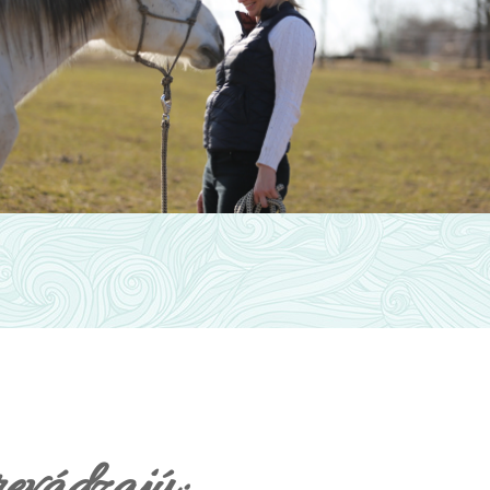
revádzajú: