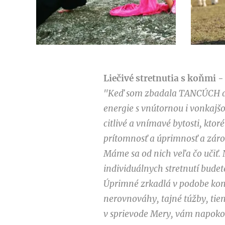
Liečivé stretnutia s koňmi -
"Keď som zbadala TANCÚCH a M
energie s vnútornou i vonkajšo
citlivé a vnímavé bytosti, ktor
prítomnosť a úprimnosť a zárov
Máme sa od nich veľa čo učiť. 
individuálnych stretnutí budet
Úprimné zrkadlá v podobe kon
nerovnováhy, tajné túžby, tien
v sprievode Mery, vám napokon